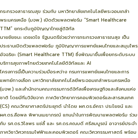
กระทรวงสาธารณสุข ร่วมกับ มหาวิทยาลัยเทคโนโลยีพระจอมเกล้า
พระนครเหนือ (มจพ.) เปิดตัวแพลตฟอร์ม “Smart Healthcare
TTM” ยกระดับภูมิปัญญาไทยสู่ดิจิทัล
นายชัยชนะ เดชเดโช รัฐมนตรีช่วยว่าการกระทรวงสาธารณสุข เป็น
ประธานเปิดตัวแพลตฟอร์ม ภูมิปัญญาการแพทย์แผนไทยและสมุนไพร
อัจฉริยะ (Smart Healthcare TTM) ซึ่งพัฒนาขึ้นเพื่อยกระดับระบบ
บริการสุขภาพไทยด้วยเทคโนโลยีดิจิทัลและ AI
โครงการนี้เป็นความร่วมมือระหว่าง กรมการแพทย์แผนไทยและการ
แพทย์ทางเลือก มหาวิทยาลัยเทคโนโลยีพระจอมเกล้าพระนครเหนือ
(มจพ.) และสำนักงานคณะกรรมการดิจิทัลเพื่อเศรษฐกิจและสังคมแห่ง
ชาติ โดยมีทีมวิจัยจาก ภาควิชาวิทยาการคอมพิวเตอร์และสารสนเทศ
(CS) คณะวิทยาศาสตร์ประยุกต์ นำโดย ผศ.ดร.อัครา ประโยชน์ และ
ผศ.ดร.ลือพล พิพานเมฆาภรณ์ แกนนำในการพัฒนาแพลตฟอร์ม ร่วม
กับ รศ.ดร.วิไลพร แซ่ลี้ และ รศ.ดร.คณบดี ศรีสมบูรณ์ อาจารย์ประจำ
ภาควิชาวิศวกรรมไฟฟ้าและคอมพิวเตอร์ คณะวิศวกรรมศาสตร์ พร้อม