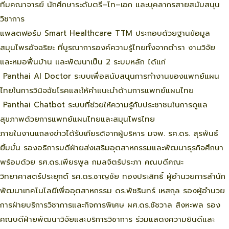
ทีมคณาจารย์ นักศึกษาระดับตรี–โท–เอก และบุคลากรสายสนับสนุน
วิชาการ
แพลตฟอร์ม Smart Healthcare TTM ประกอบด้วยฐานข้อมูล
สมุนไพรอัจฉริยะ ที่บูรณาการองค์ความรู้ไทยทั้งจากตำรา งานวิจัย
และหมอพื้นบ้าน และพัฒนาเป็น 2 ระบบหลัก ได้แก่
Panthai AI Doctor ระบบเพื่อสนับสนุนการทำงานของแพทย์แผน
ไทยในการวินิจฉัยโรคและให้คำแนะนำด้านการแพทย์แผนไทย
Panthai Chatbot ระบบที่ช่วยให้ความรู้กับประชาชนในการดูแล
สุขภาพด้วยการแพทย์แผนไทยและสมุนไพรไทย
ภายในงานแถลงข่าวได้รับเกียรติจากผู้บริหาร มจพ. รศ.ดร. สุรพันธ์
ยิ้มมั่น รองอธิการบดีฝ่ายส่งเสริมอุตสาหกรรมและพัฒนาธุรกิจศึกษา
พร้อมด้วย รศ.ดร.เพียรพูล กมลจิตร์ประภา คณบดีคณะ
วิทยาศาสตร์ประยุกต์ รศ.ดร.ชาญชัย ทองประสิทธิ์ ผู้อำนวยการสำนัก
พัฒนาเทคโนโลยีเพื่ออุตสาหกรรม ดร.พัชรินทร์ เหสกุล รองผู้อำนวย
การฝ่ายบริการวิชาการและกิจการพิเศษ ผศ.ดร.ชัชวาล สิงหะพล รอง
คณบดีฝ่ายพัฒนาวิจัยและบริการวิชาการ ร่วมแสดงความยินดีและ