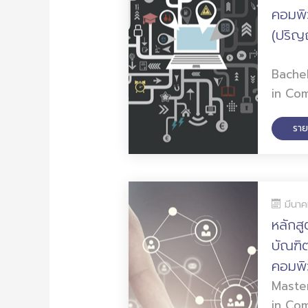
คอมพิ
(ปริญ
Bache
in Co
ราย
มีนา
หลักส
บัณฑิ
คอมพิ
Maste
in Co