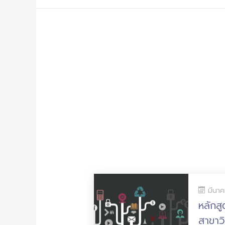
มีนา
หลักส
สาขาว