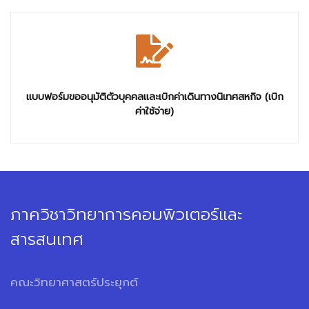
แบบฟอร์มขออนุมัติตัวบุคคลและเบิกค่าเดินทางนิเทศสหกิจ (เบิก
ค่าใช้จ่าย)
ภาควิชาวิทยาการคอมพิวเตอร์และ
สารสนเทศ
คณะวิทยาศาสตร์ประยุกต์