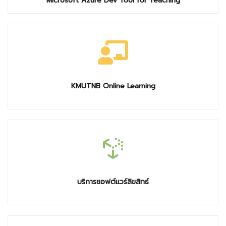
Microsoft Azure Dev Tool for Teaching
KMUTNB Online Learning
บริการซอฟต์แวร์ลิขสิทธ์