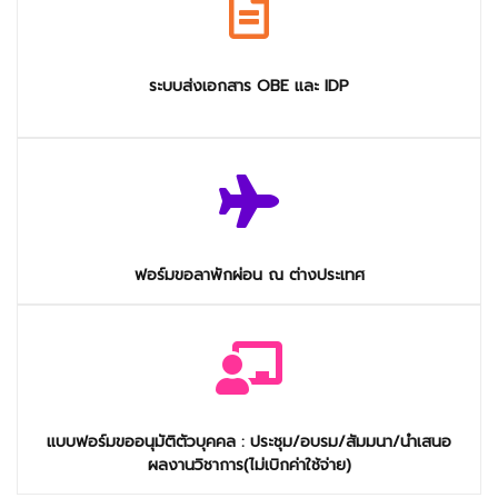
ระบบส่งเอกสาร OBE และ IDP
ฟอร์มขอลาพักผ่อน ณ ต่างประเทศ
แบบฟอร์มขออนุมัติตัวบุคคล : ประชุม/อบรม/สัมมนา/นำเสนอ
ผลงานวิชาการ(ไม่เบิกค่าใช้จ่าย)